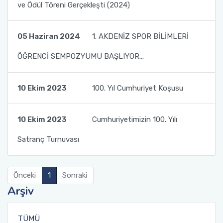
ve Ödül Töreni Gerçekleşti (2024)
İç Paydaş Değerlendirme Toplantısı
05 Haziran 2024
1. AKDENİZ SPOR BİLİMLERİ
Dış Paydaş Değerlendirme Formu
ÖĞRENCİ SEMPOZYUMU BAŞLIYOR...
Jüri Değerlendirme Formu
10 Ekim 2023
100. Yıl Cumhuriyet Koşusu
Ödül Kategorileri
10 Ekim 2023
Cumhuriyetimizin 100. Yılı
Satranç Turnuvası
Önceki
1
Sonraki
Arşiv
TÜMÜ